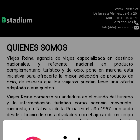
Venta Telefónica
De lunes a Viernes: de 9 a 20h
Sábados: de 10 a 14h
825 765 165
info@viajesreina.com
QUIENES SOMOS
Viajes Reina, agencia de viajes especializada en destinos
nacionales, y referente nacional en producto
complementario turístico y de ocio, pone en marcha esta
iniciativa para ofrecerte la mejor selección de producto de
ocio, de manera que los viajeros puedan tener una oferta
adaptada a sus gustos.
Viajes Reina comenzó su andadura en el mundo del turismo
y la intermediación turística como agencia mayorista-
minorista, en Talavera de la Reina en el año 1997, contando
desde el inicio de sus actividades con el apoyo de un grupo
con infraestructura en el transporte de viajeros, centrando
su actuación en el diseño de paquetes turísticos de todo tipo
y adquiriendo enorme experiencia en el diseño y
comercialización de acciones turísticas ligadas a un medio