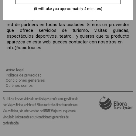
oferta abarca todo lo que un viajero necesita para descubrir
(It will take you approximately 4 minutes)
el lugar al que viaja.
El catálogo que ofrecemos crece cada día, gracias a nuestra
red de partners en todas las ciudades. Si eres un proveedor
que ofrece servicios de turismo, visitas guiadas,
espectáculos deportivos, teatro… y quieres que tu producto
aparezca en esta web, puedes contactar con nosotros en
info@ociotour.es
Aviso legal
Política de privacidad
Condiciones generales
Quiénes somos
Al utilizar los servicios de renfeviajes.renfe.com gestionado
por Viajes Reina, celebrará BD un contrato directamente con
Viajes Reina, sin intervencion de RENFE Viajeros, y quedará
vinculado únicamente a sus condiciones generales de
contratación